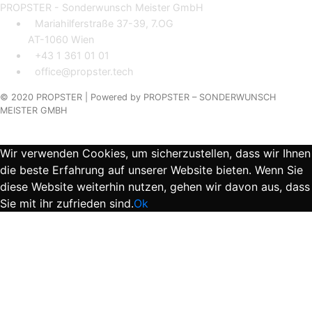
PROPSTER - Sonderwunsch Meister GmbH
Mariahilferstraße 37-39, 7.OG
AT-1060 Wien
+43 1 361 01 01
office@propster.tech
© 2020 PROPSTER |
Powered by
PROPSTER – SONDERWUNSCH
MEISTER GMBH
Wir verwenden Cookies, um sicherzustellen, dass wir Ihnen
die beste Erfahrung auf unserer Website bieten. Wenn Sie
diese Website weiterhin nutzen, gehen wir davon aus, dass
Sie mit ihr zufrieden sind.
Ok