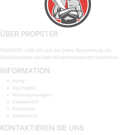
ÜBER PROPSTER
PROPSTER, stellt sich aus der Online-Bemusterung, der
Objektübergabe und dem Mängelmanagement zusammen.
INFORMATION
Home
Das Projekt
Wohnungsnavigator
Listenansicht
Impressum
Datenschutz
KONTAKTIEREN SIE UNS