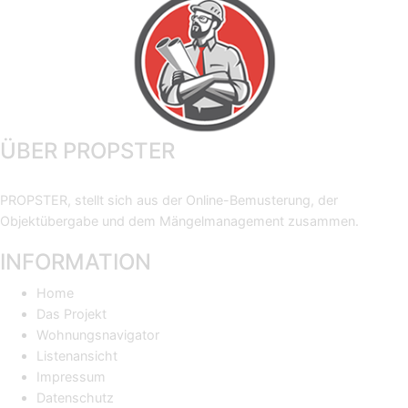
ÜBER PROPSTER
PROPSTER, stellt sich aus der Online-Bemusterung, der
Objektübergabe und dem Mängelmanagement zusammen.
INFORMATION
Home
Das Projekt
Wohnungsnavigator
Listenansicht
Impressum
Datenschutz