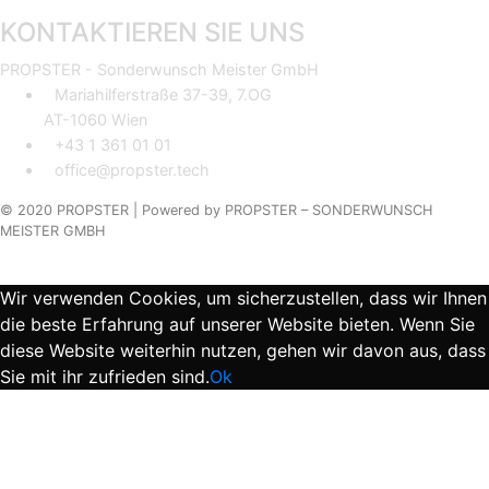
KONTAKTIEREN SIE UNS
PROPSTER - Sonderwunsch Meister GmbH
Mariahilferstraße 37-39, 7.OG
AT-1060 Wien
+43 1 361 01 01
office@propster.tech
© 2020 PROPSTER |
Powered by
PROPSTER – SONDERWUNSCH
MEISTER GMBH
Wir verwenden Cookies, um sicherzustellen, dass wir Ihnen
die beste Erfahrung auf unserer Website bieten. Wenn Sie
diese Website weiterhin nutzen, gehen wir davon aus, dass
Sie mit ihr zufrieden sind.
Ok