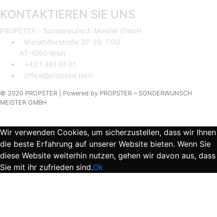
KONTAKTIEREN SIE UNS
PROPSTER - Sonderwunsch Meister GmbH
Mariahilferstraße 37-39, 7.OG
AT-1060 Wien
+43 1 361 01 01
office@propster.tech
© 2020 PROPSTER |
Powered by
PROPSTER – SONDERWUNSCH
MEISTER GMBH
Wir verwenden Cookies, um sicherzustellen, dass wir Ihnen
die beste Erfahrung auf unserer Website bieten. Wenn Sie
diese Website weiterhin nutzen, gehen wir davon aus, dass
Sie mit ihr zufrieden sind.
Ok