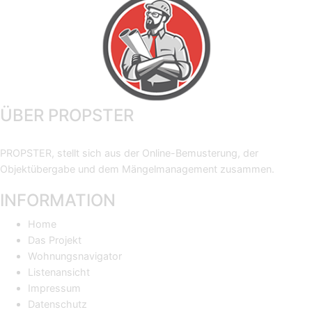
ÜBER PROPSTER
PROPSTER, stellt sich aus der Online-Bemusterung, der
Objektübergabe und dem Mängelmanagement zusammen.
INFORMATION
Home
Das Projekt
Wohnungsnavigator
Listenansicht
Impressum
Datenschutz