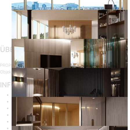
ÜBER PROPSTER
PROPSTER, stellt sich aus der Online-Bemusterung, der
Objektübergabe und dem Mängelmanagement zusammen.
INFORMATION
Home
Das Projekt
Wohnungsnavigator
Listenansicht
Impressum
Datenschutz