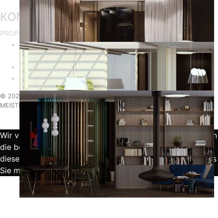
KONTAKTIEREN SIE UNS
PROPSTER - Sonderwunsch Meister GmbH
Mariahilferstraße 37-39, 7.OG
AT-1060 Wien
+43 1 361 01 01
office@propster.tech
© 2020 PROPSTER |
Powered by
PROPSTER – SONDERWUNSCH
MEISTER GMBH
Wir verwenden Cookies, um sicherzustellen, dass wir Ihnen
die beste Erfahrung auf unserer Website bieten. Wenn Sie
diese Website weiterhin nutzen, gehen wir davon aus, dass
Sie mit ihr zufrieden sind.
Ok