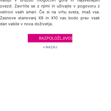
vabijo v družbo mogočnih gora in najsvetlejših
zvezd. Zavrtite se z njimi in uživajte v pogovoru z
vetrovi vseh smeri. Če si na vrhu sveta, imaš vse.
Zasnove stanovanj X9 in X10 vas bodo prav vsak
dan vabile v nova doživetja.
RAZPOLOŽLJIVOST
« NAZAJ