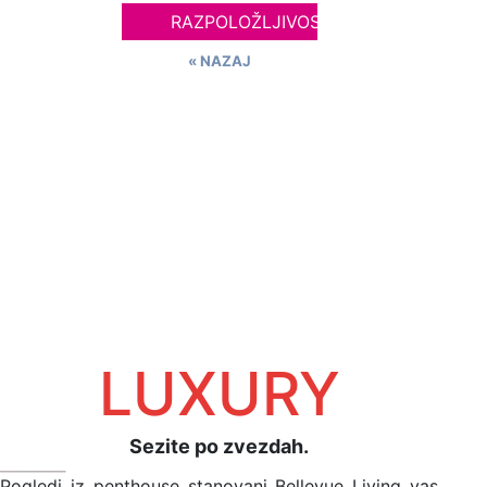
RAZPOLOŽLJIVOST
« NAZAJ
LUXURY
Sezite po zvezdah.
Pogledi iz penthouse stanovanj Bellevue Living vas