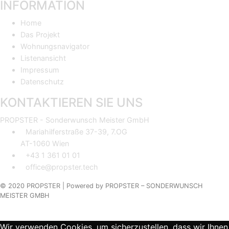
INFORMATION
Home
Das Projekt
Wohnungsnavigator
Listenansicht
Impressum
Datenschutz
KONTAKTIEREN SIE UNS
PROPSTER - Sonderwunsch Meister GmbH
Mariahilferstraße 37-39, 7.OG
AT-1060 Wien
+43 1 361 01 01
office@propster.tech
© 2020 PROPSTER |
Powered by
PROPSTER – SONDERWUNSCH
MEISTER GMBH
Wir verwenden Cookies, um sicherzustellen, dass wir Ihnen