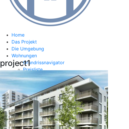
Home
Das Projekt
Die Umgebung
Wohnungen
project1
Grundrissnavigator
Preisliste
Kontakt