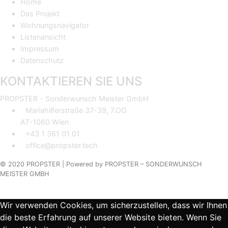
Home
Das Projekt
Wohnungsnavigator
Listenansicht
Impressum
Datenschutz
KONTAKTIEREN SIE UNS
PROPSTER - Sonderwunsch Meister GmbH
Mariahilferstraße 37-39, 7.OG
AT-1060 Wien
+43 1 361 01 01
office@propster.tech
© 2020 PROPSTER |
Powered by
PROPSTER – SONDERWUNSCH
MEISTER GMBH
Wir verwenden Cookies, um sicherzustellen, dass wir Ihnen
die beste Erfahrung auf unserer Website bieten. Wenn Sie