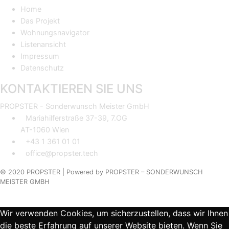
Home
Das Projekt
Wohnungsnavigator
Listenansicht
Impressum
Datenschutz
KONTAKTIEREN SIE UNS
PROPSTER - Sonderwunsch Meister GmbH
Mariahilferstraße 37-39, 7.OG
AT-1060 Wien
+43 1 361 01 01
office@propster.tech
© 2020 PROPSTER |
Powered by
PROPSTER – SONDERWUNSCH
MEISTER GMBH
Wir verwenden Cookies, um sicherzustellen, dass wir Ihnen
die beste Erfahrung auf unserer Website bieten. Wenn Sie