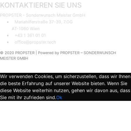
KONTAKTIEREN SIE UNS
PROPSTER - Sonderwunsch Meister GmbH
Mariahilferstraße 37-39, 7.OG
AT-1060 Wien
+43 1 361 01 01
office@propster.tech
© 2020 PROPSTER |
Powered by
PROPSTER – SONDERWUNSCH
MEISTER GMBH
Wir verwenden Cookies, um sicherzustellen, dass wir Ihnen
die beste Erfahrung auf unserer Website bieten. Wenn Sie
diese Website weiterhin nutzen, gehen wir davon aus, dass
Sie mit ihr zufrieden sind.
Ok