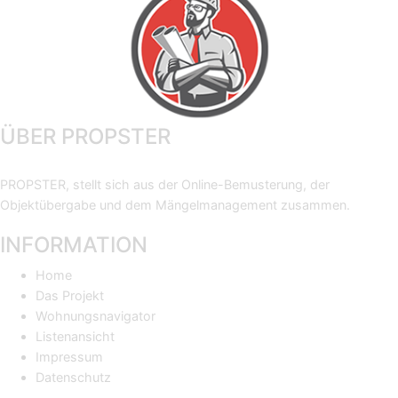
ÜBER PROPSTER
PROPSTER, stellt sich aus der Online-Bemusterung, der
Objektübergabe und dem Mängelmanagement zusammen.
INFORMATION
Home
Das Projekt
Wohnungsnavigator
Listenansicht
Impressum
Datenschutz